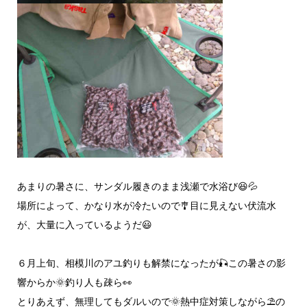
あまりの暑さに、サンダル履きのまま浅瀬で水浴び😆💦
場所によって、かなり水が冷たいので🎐目に見えない伏流水
が、大量に入っているようだ😃
６月上旬、相模川のアユ釣りも解禁になったが🎣この暑さの影
響からか🌞釣り人も疎ら👀
とりあえず、無理してもダルいので🌞熱中症対策しながら⛱️の