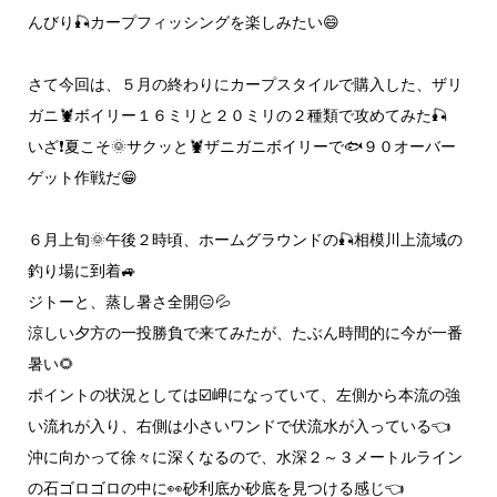
んびり🎣カープフィッシングを楽しみたい😄
さて今回は、５月の終わりにカープスタイルで購入した、ザリ
ガニ🦞ボイリー１６ミリと２０ミリの２種類で攻めてみた🎣
いざ❗夏こそ🌞サクッと🦞ザニガニボイリーで🐟️９０オーバー
ゲット作戦だ😁
６月上旬🌞午後２時頃、ホームグラウンドの🎣相模川上流域の
釣り場に到着🚙
ジトーと、蒸し暑さ全開😑💦
涼しい夕方の一投勝負で来てみたが、たぶん時間的に今が一番
暑い🌻
ポイントの状況としては☑️岬になっていて、左側から本流の強
い流れが入り、右側は小さいワンドで伏流水が入っている👈
沖に向かって徐々に深くなるので、水深２～３メートルライン
の石ゴロゴロの中に👀砂利底か砂底を見つける感じ👈