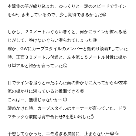
本流側の竿が絞り込まれ、ゆっくりと一定のスピードでライン
を🐟️引き出しているので、少し期待できるかもだ😆
しかし、２０メートルぐらい巻くと、何かにラインが擦れる感
じがして、巻けないぐらい潜られてしまった😬
確か、GWにカープスタイルのメンバーと鯉釣り談義❓️していた
時、正面３０メートル付近と、左本流１５メートル付近に掛か
り💥アルと誰かが言っていた🤔
目でラインを追うと👀たぶん正面の掛かりに入ってから🐟️左本
流の掛かりに潜っていると推測できる🤔
これは～、無理じゃないか～😥
諦めかけた時、カープスタイルのオーナーが言っていた、ドラ
マチックな展開は背中合わせ❓️を思い出した✋
予想してなかった、エモ過ぎる展開に、止まらない汗😭💦