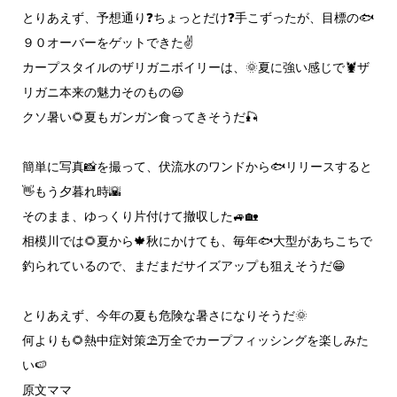
とりあえず、予想通り❓️ちょっとだけ❓️手こずったが、目標の🐟️
９０オーバーをゲットできた✌️
カープスタイルのザリガニボイリーは、🌞夏に強い感じで🦞ザ
リガニ本来の魅力そのもの😃
クソ暑い🌻夏もガンガン食ってきそうだ🎣
簡単に写真📸を撮って、伏流水のワンドから🐟️リリースすると
👋もう夕暮れ時🌇
そのまま、ゆっくり片付けて撤収した🚙🏡
相模川では🌻夏から🍁秋にかけても、毎年🐟️大型があちこちで
釣られているので、まだまだサイズアップも狙えそうだ😁
とりあえず、今年の夏も危険な暑さになりそうだ🌞
何よりも🌻熱中症対策⛱️万全でカープフィッシングを楽しみた
い🍉
原文ママ