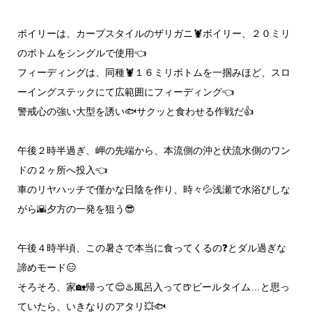
ボイリーは、カープスタイルのザリガニ🦞ボイリー、２０ミリ
のボトムをシングルで使用👈
フィーディングは、同種🦞１６ミリボトムを一掴みほど、スロ
ーイングステックにて広範囲にフィーディング👈
警戒心の強い大型を誘い🐟️サクッと食わせる作戦だ👍
午後２時半過ぎ、岬の先端から、本流側の沖と伏流水側のワン
ドの２ヶ所へ投入👈
車のリヤハッチで僅かな日陰を作り、時々💦浅瀬で水浴びしな
がら🌇夕方の一発を狙う😎
午後４時半頃、この暑さで本当に食ってくるの❓️とダル過ぎな
諦めモード😑
そろそろ、家🏡帰って😌♨️風呂入って🍺ビールタイム…と思っ
ていたら、いきなりのアタリ💥🐟️