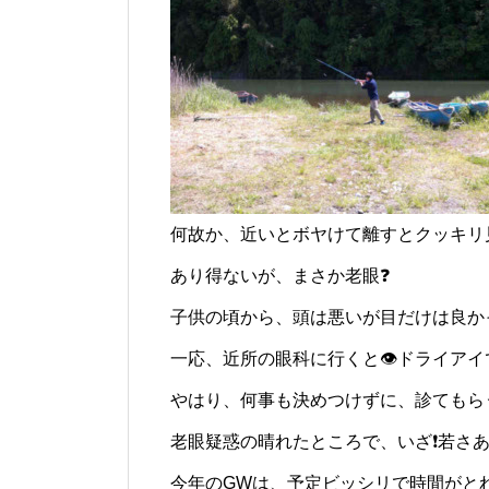
何故か、近いとボヤけて離すとクッキリ見
あり得ないが、まさか老眼❓️
子供の頃から、頭は悪いが目だけは良かっ
一応、近所の眼科に行くと👁️ドライア
やはり、何事も決めつけずに、診てもら
老眼疑惑の晴れたところで、いざ❗若さあ
今年のGWは、予定ビッシリで時間がとれ