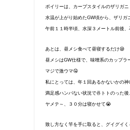
ボイリーは、カープスタイルのザリガニ２
水温が上がり始めたGW頃から、ザリガニ
午前１１時半頃、水深３メートル前後、
あとは、昼メシ食べて昼寝するだけ😪
昼メシはGW仕様で、味噌系のカップラー
マジで激ウマ🤤
私にとっては、年１回あるかないかの神
満足感ハンパない状況で🍜トトのった後、
ヤメテ～、３０分は寝かせて😭
致し方なく竿を手に取ると、グイグイく