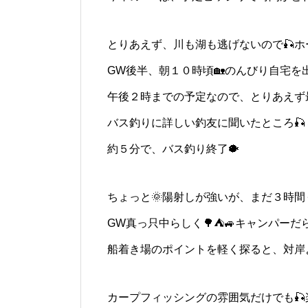
とりあえず、川も湖も逃げないので🎣ホ
GW後半、朝１０時頃🏡のんびり自宅を
午後２時までの予定なので、とりあえず最
バス釣りに詳しい釣友に聞いたところ🎣
約５分で、バス釣り終了🐡
ちょっと🌞陽射しが強いが、まだ３時間
GW真っ只中らしく🌳⛺🚙キャンパー
船着き場のポイントを軽く探ると、対岸
カープフィッシングの雰囲気だけでも🎣