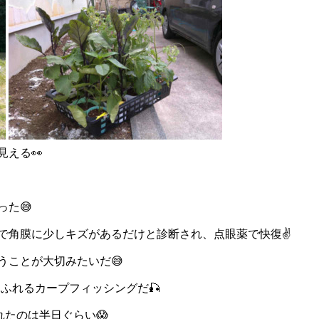
える👀
た😅
イで角膜に少しキズがあるだけと診断され、点眼薬で快復✌️
うことが大切みたいだ😅
ふれるカープフィッシングだ🎣
たのは半日ぐらい😱