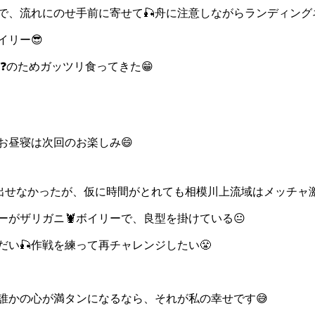
所で、流れにのせ手前に寄せて🎣舟に注意しながらランディング
イリー😎
❓️のためガッツリ食ってきた😁
お昼寝は次回のお楽しみ😄
出せなかったが、仮に時間がとれても相模川上流域はメッチャ激
がザリガニ🦞ボイリーで、良型を掛けている😐
い🎣作戦を練って再チャレンジしたい😤
誰かの心が満タンになるなら、それが私の幸せです😅