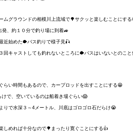
ームグラウンドの相模川上流域で🌳サクッと楽しむことにする
出発、約１０分で釣り場に到着🚙
近始めた🐡バス釣りで様子見🎣
３回キャストしても釣れないところに🐡バスはいないとのこと☝
ぐらい時間もあるので、カープロッドを出すことにする😁
だらけで、空いているのは船着き場ぐらい😱
よりで水深３～4メートル、川底はゴロゴロ石だらけ😭
楽しめれば十分なので🌳まったり寛ぐことにする👍