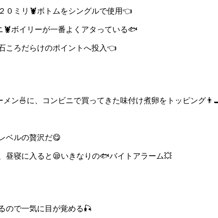
０ミリ🦞ボトムをシングルで使用👈
🦞ボイリーが一番よくアタっている🐟️
石ころだらけのポイントへ投入👈
メン🍜に、コンビニで買ってきた味付け煮卵をトッピング👨‍
レベルの贅沢だ😋
昼寝に入ると😪いきなりの🐟️バイトアラーム💥
るので一気に目が覚める🎣