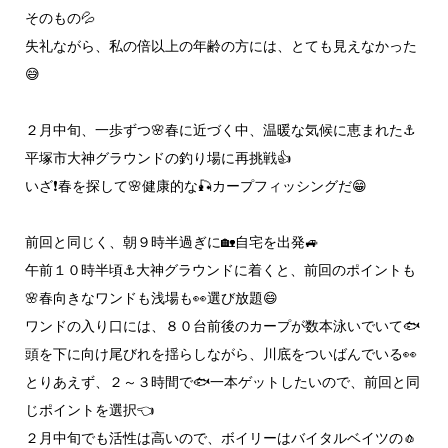
そのもの💦
失礼ながら、私の倍以上の年齢の方には、とても見えなかった
😅
２月中旬、一歩ずつ🌸春に近づく中、温暖な気候に恵まれた⚓
平塚市大神グラウンドの釣り場に再挑戦👍
いざ❗春を探して🌸健康的な🎣カープフィッシングだ😁
前回と同じく、朝９時半過ぎに🏡自宅を出発🚙
午前１０時半頃⚓大神グラウンドに着くと、前回のポイントも
🌸春向きなワンドも浅場も👀選び放題😄
ワンドの入り口には、８０台前後のカープが数本泳いでいて🐟️
頭を下に向け尾びれを揺らしながら、川底をついばんでいる👀
とりあえず、２～３時間で🐟️一本ゲットしたいので、前回と同
じポイントを選択👈
２月中旬でも活性は高いので、ボイリーはバイタルベイツの🧄