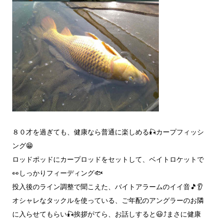
８０才を過ぎても、健康なら普通に楽しめる🎣カープフィッシ
ング😁
ロッドポッドにカープロッドをセットして、ベイトロケットで
👀しっかりフィーディング🐟️
投入後のライン調整で聞こえた、バイトアラームのイイ音🎵👂️
オシャレなタックルを使っている、ご年配のアングラーのお隣
に入らせてもらい🎣挨拶がてら、お話しすると😃⤴️まさに健康