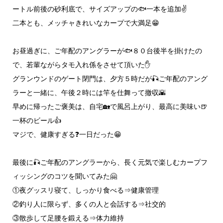
ートル前後の砂利底で、サイズアップの🐟️一本を追加✌️
二本とも、メッチャきれいなカープで大満足😁
お昼過ぎに、ご年配のアングラーが🐟️８０台後半を掛けたの
で、若輩ながらタモ入れ係をさせて頂いた✋
グランウンドのゲート閉門は、夕方５時だが🎣ご年配のアング
ラーと一緒に、午後２時には竿を仕舞って撤収🌇
早めに帰ったご褒美は、自宅🏡で風呂上がり、最高に美味い🍺
一杯のビール👍
マジで、健康すぎる❓️一日だった😁
最後に🎣ご年配のアングラーから、長く元気で楽しむカープフ
ィッシングのコツを聞いてみた🤗
①夜グッスリ寝て、しっかり食べる⇒健康管理
②釣り人に限らず、多くの人と会話する⇒社交的
③散歩して足腰を鍛える⇒体力維持