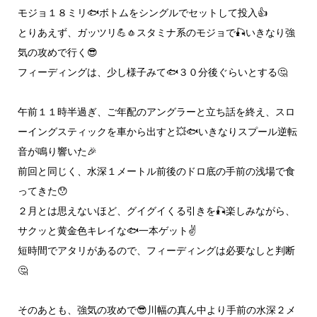
モジョ１８ミリ🐟️ボトムをシングルでセットして投入👍
とりあえず、ガッツリ💪🧄スタミナ系のモジョで🎣いきなり強
気の攻めで行く😎
フィーディングは、少し様子みて🐟️３０分後ぐらいとする🤔
午前１１時半過ぎ、ご年配のアングラーと立ち話を終え、スロ
ーイングスティックを車から出すと💥🐟️いきなりスプール逆転
音が鳴り響いた🎉
前回と同じく、水深１メートル前後のドロ底の手前の浅場で食
ってきた😯
２月とは思えないほど、グイグイくる引きを🎣楽しみながら、
サクッと黄金色キレイな🐟️一本ゲット✌️
短時間でアタリがあるので、フィーディングは必要なしと判断
🤔
そのあとも、強気の攻めで😎川幅の真ん中より手前の水深２メ