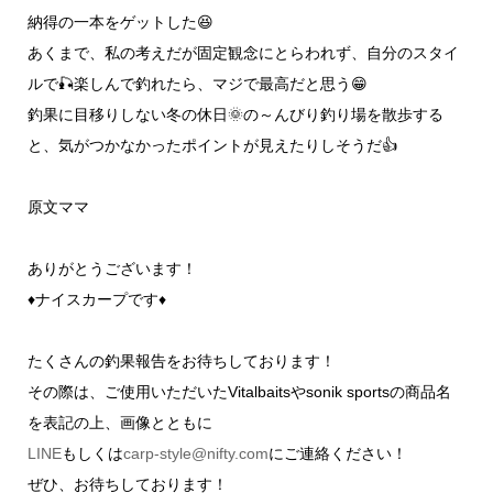
納得の一本をゲットした😆
あくまで、私の考えだが固定観念にとらわれず、自分のスタイ
ルで🎣楽しんで釣れたら、マジで最高だと思う😁
釣果に目移りしない冬の休日🌞の～んびり釣り場を散歩する
と、気がつかなかったポイントが見えたりしそうだ👍
原文ママ
ありがとうございます！
♦ナイスカープです♦
たくさんの釣果報告をお待ちしております！
その際は、ご使用いただいたVitalbaitsやsonik sportsの商品名
を表記の上、画像とともに
LINE
もしくは
carp-style@nifty.com
にご連絡ください！
ぜひ、お待ちしております！