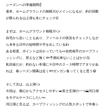
シーズンへの準備期間☝️
基本、ホームグラウンドの相模川がメインになるが、釣行回数
が限られる山上湖も冬にチェック☑️
まずは、ホームグラウンド相模川👈
自宅から近いこともあり、フィールドの状況をチェックしなが
ら🐧冬も日中の短時間🌞竿を出している🎣
ある程度、ポイントは分かっていても👀自然相手のカープフィ
ッシングに、答えなど無く🐟️予測出来ないことばかり🤔
私目線だが、釣れない冬場に🌞日中の２～３時間でアタリがあ
れば、春シーズン開幕は近く🐟️ガンガン食ってくると思う😄
そして次は、山上湖👈
今回は、都心からアクセスしやすい🚙富士五湖の一つ🗻河口湖
をモデルケースにしたい👀
河口湖と言えば、カープフィッシングの人気スポットで🌸春シ