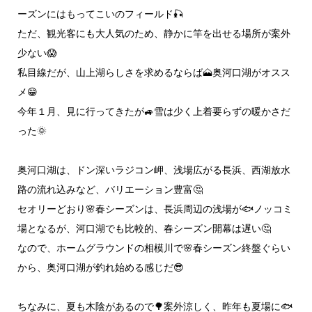
ーズンにはもってこいのフィールド🎣
ただ、観光客にも大人気のため、静かに竿を出せる場所が案外
少ない😱
私目線だが、山上湖らしさを求めるならば🗻奥河口湖がオスス
メ😁
今年１月、見に行ってきたが🚙雪は少く上着要らずの暖かさだ
った🌞
奥河口湖は、ドン深いラジコン岬、浅場広がる長浜、西湖放水
路の流れ込みなど、バリエーション豊富🤔
セオリーどおり🌸春シーズンは、長浜周辺の浅場が🐟️ノッコミ
場となるが、河口湖でも比較的、春シーズン開幕は遅い🤔
なので、ホームグラウンドの相模川で🌸春シーズン終盤ぐらい
から、奥河口湖が釣れ始める感じだ😎
ちなみに、夏も木陰があるので🌳案外涼しく、昨年も夏場に🐟️