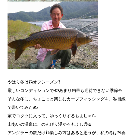
やはり冬は🎣オフシーズン❓️
厳しいコンディションで🐟️あまり釣果も期待できない季節⛄
そんな冬に、ちょこっと楽しむカープフィッシングを、私目線
で書いてみた✍️
家でコタツに入って、ゆっくりするもよし☺️🍶
山あいの温泉に、のんびり浸かるもよし😌♨️
アングラーの数だけ🎣楽しみ方はあると思うが、私の冬は🌸春