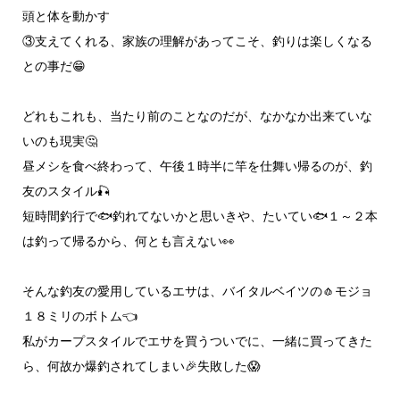
頭と体を動かす
③支えてくれる、家族の理解があってこそ、釣りは楽しくなる
との事だ😁
どれもこれも、当たり前のことなのだが、なかなか出来ていな
いのも現実🤔
昼メシを食べ終わって、午後１時半に竿を仕舞い帰るのが、釣
友のスタイル🎣
短時間釣行で🐟️釣れてないかと思いきや、たいてい🐟️１～２本
は釣って帰るから、何とも言えない👀
そんな釣友の愛用しているエサは、バイタルベイツの🧄モジョ
１８ミリのボトム👈
私がカープスタイルでエサを買うついでに、一緒に買ってきた
ら、何故か爆釣されてしまい🎉失敗した😱