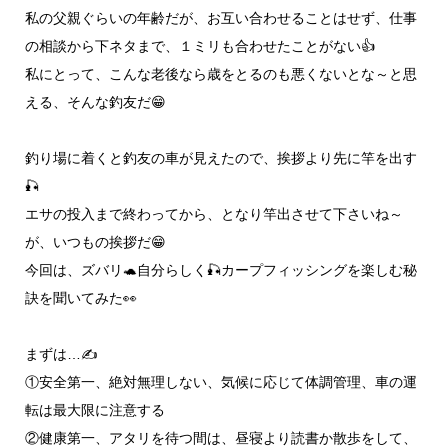
私の父親ぐらいの年齢だが、お互い合わせることはせず、仕事
の相談から下ネタまで、１ミリも合わせたことがない👍
私にとって、こんな老後なら歳をとるのも悪くないとな～と思
える、そんな釣友だ😁
釣り場に着くと釣友の車が見えたので、挨拶より先に竿を出す
🎣
エサの投入まで終わってから、となり竿出させて下さいね～
が、いつもの挨拶だ😁
今回は、ズバリ🐢自分らしく🎣カープフィッシングを楽しむ秘
訣を聞いてみた👀
まずは…✍️
①安全第一、絶対無理しない、気候に応じて体調管理、車の運
転は最大限に注意する
②健康第一、アタリを待つ間は、昼寝より読書か散歩をして、