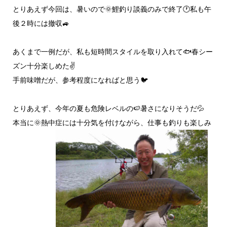
とりあえず今回は、暑いので🌞鯉釣り談義のみで終了🕐私も午
後２時には撤収🚙
あくまで一例だが、私も短時間スタイルを取り入れて🐟️春シー
ズン十分楽しめた✌️
手前味噌だが、参考程度になればと思う🐦
とりあえず、今年の夏も危険レベルの🍉暑さになりそうだ💦
本当に🌞熱中症には十分気を付けながら、仕事も釣りも楽しみ