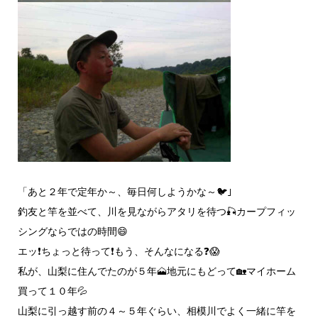
「あと２年で定年か～、毎日何しようかな～🐦｣
釣友と竿を並べて、川を見ながらアタリを待つ🎣カープフィッ
シングならではの時間😄
エッ❗ちょっと待って❗もう、そんなになる❓️😱
私が、山梨に住んでたのが５年🗻地元にもどって🏡マイホーム
買って１０年💦
山梨に引っ越す前の４～５年ぐらい、相模川でよく一緒に竿を