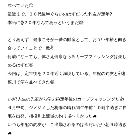
並べていた🙄
最近まで、３０代後半ぐらいのはずだった釣友が定年❓️
本当に⌚２０年なんてあっというまだ😱
とりあえず、健康こそが一番の財産として、お互い年齢と向き
合っていくことで一致✌️
何歳になっても、体さえ健康なら💪カープフィッシングは楽し
めるはずだ🤔
今回は、定年後を２０年近く満喫している、年配の釣友と🎣相
模川で竿を並べてきた😁
いざ❗人生の先輩から学ぶ🎣定年後のカープフィッシングだ👍
６月中旬、ジメジメした梅雨の晴れ間⛅午前１０時半過ぎに自
宅を出発、相模川上流域の釣り場へ向かった🚙
いつも年配の釣友が、ご出勤されるのは🌞だいたい朝９時過ぎ
🚙