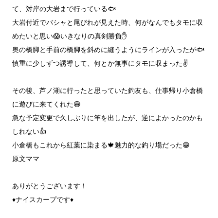
て、対岸の大岩まで行っている🐟️
大岩付近でバシャと尾びれが見えた時、何がなんでもタモに収
めたいと思い😱いきなりの真剣勝負✋
奥の橋脚と手前の橋脚を斜めに縫うようにラインが入ったが🐟️
慎重に少しずつ誘導して、何とか無事にタモに収まった✌️
その後、芦ノ湖に行ったと思っていた釣友も、仕事帰り小倉橋
に遊びに来てくれた😄
急な予定変更で久しぶりに竿を出したが、逆によかったのかも
しれない👍
小倉橋もこれから紅葉に染まる🍁魅力的な釣り場だった😁
原文ママ
ありがとうございます！
♦ナイスカープです♦