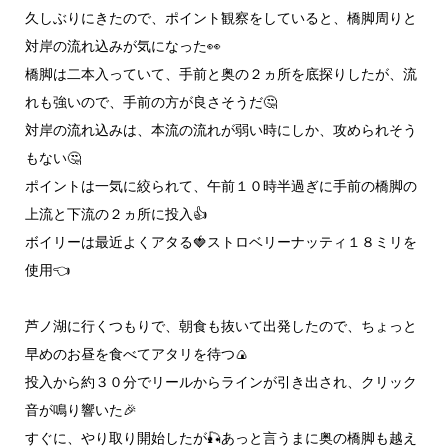
久しぶりにきたので、ポイント観察をしていると、橋脚周りと
対岸の流れ込みが気になった👀
橋脚は二本入っていて、手前と奥の２ヵ所を底探りしたが、流
れも強いので、手前の方が良さそうだ🤔
対岸の流れ込みは、本流の流れが弱い時にしか、攻められそう
もない🤔
ポイントは一気に絞られて、午前１０時半過ぎに手前の橋脚の
上流と下流の２ヵ所に投入👍
ボイリーは最近よくアタる🍓ストロベリーナッティ１８ミリを
使用👈
芦ノ湖に行くつもりで、朝食も抜いて出発したので、ちょっと
早めのお昼を食べてアタリを待つ🍙
投入から約３０分でリールからラインが引き出され、クリック
音が鳴り響いた🎉
すぐに、やり取り開始したが🎣あっと言うまに奥の橋脚も越え