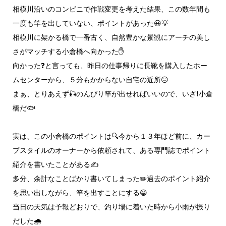
相模川沿いのコンビニで作戦変更を考えた結果、この数年間も
一度も竿を出していない、ポイントがあった😃💡
相模川に架かる橋で一番古く、自然豊かな景観にアーチの美し
さがマッチする小倉橋へ向かった✋
向かった❓️と言っても、昨日の仕事帰りに長靴を購入したホー
ムセンターから、５分もかからない自宅の近所😑
まぁ、とりあえず🎣のんびり竿が出せればいいので、いざ❗小倉
橋だ🐟️
実は、この小倉橋のポイントは🔍今から１３年ほど前に、カー
プスタイルのオーナーから依頼されて、ある専門誌でポイント
紹介を書いたことがある✍️
多分、余計なことばかり書いてしまった✏️過去のポイント紹介
を思い出しながら、竿を出すことにする😁
当日の天気は予報どおりで、釣り場に着いた時から小雨が振り
だした🌧️