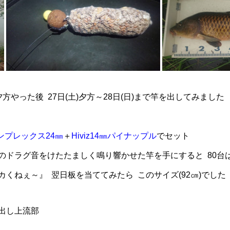
)夕方やった後 27日(土)夕方～28日(日)まで竿を出してみました
ンプレックス24㎜
＋
Hiviz14㎜パイナップル
でセット
しのドラグ音をけたたましく鳴り響かせた竿を手にすると 80台は
くねぇ～』 翌日板を当ててみたら このサイズ(92㎝)でした
出し上流部