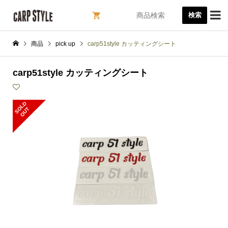

検索
商品
pick up
carp51style カッティングシート
carp51style カッティングシート
S
L
D
O
U
O
T