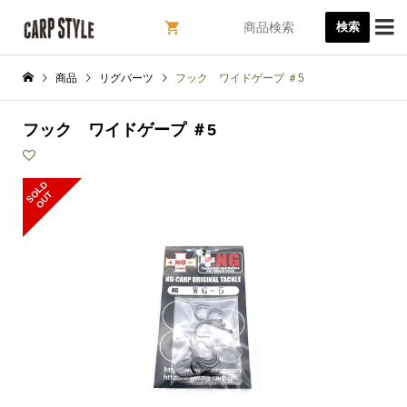

検索
商品
リグパーツ
フック ワイドゲープ ＃5
フック ワイドゲープ ＃5
S
L
D
O
U
O
T